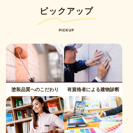
ー
ピックアップ
ジ
送
り
PICKUP
塗装品質へのこだわり
有資格者による建物診断