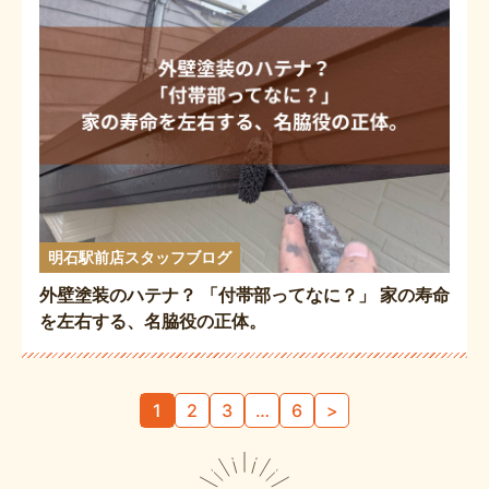
明石駅前店スタッフブログ
外壁塗装のハテナ？ 「付帯部ってなに？」 家の寿命
を左右する、名脇役の正体。
投
1
2
3
…
6
>
稿
の
ペ