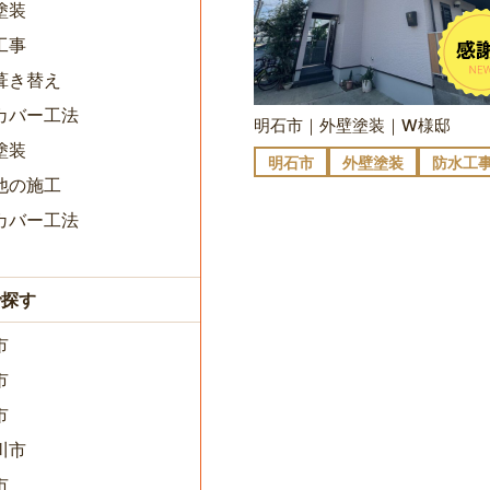
塗装
工事
葺き替え
カバー工法
明石市｜外壁塗装｜W様邸
塗装
明石市
外壁塗装
防水工
他の施工
カバー工法
で探す
市
市
市
川市
市