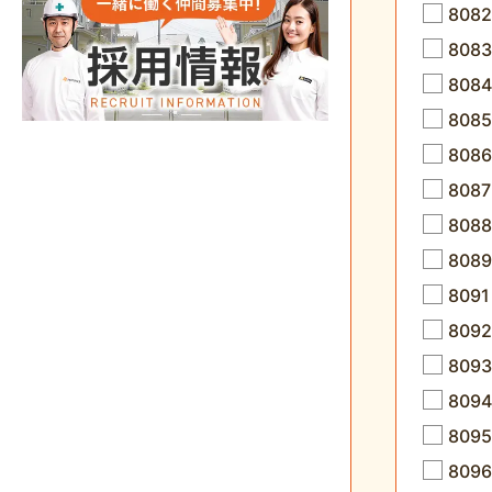
808
808
808
80
80
80
808
808
8091
8092
80
809
80
80