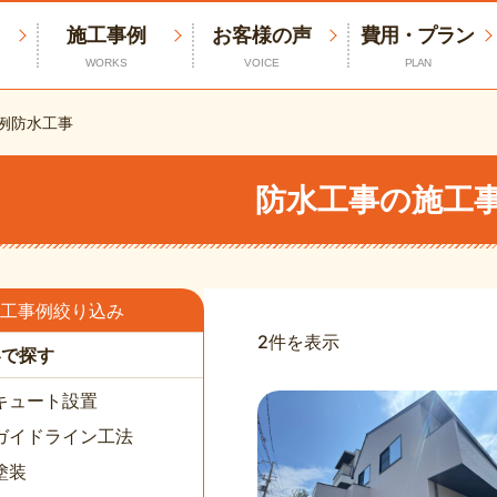
施工事例
お客様の声
費用・プラン
WORKS
VOICE
PLAN
例
防水工事
防水工事の施工
工事例絞り込み
2件を表示
容で探す
キュート設置
ガイドライン工法
塗装