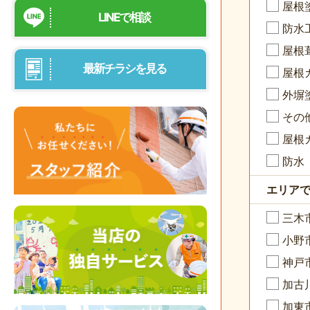
屋根
LINEで相談
防水
屋根
最新チラシを見る
屋根
外塀
その
屋根
防水
エリア
三木
小野
神戸
加古
加東