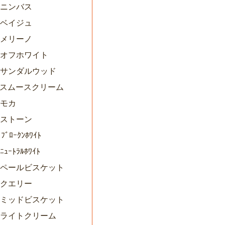
2ニンバス
3ベイジュ
4メリーノ
85オフホワイト
86サンダルウッド
87スムースクリーム
8モカ
9ストーン
 ﾌﾞﾛｰｸﾝﾎﾜｲﾄ
ﾆｭｰﾄﾗﾙﾎﾜｲﾄ
93ペールビスケット
4クエリー
95ミッドビスケット
96ライトクリーム