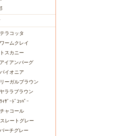
郡
す
0テラコッタ
72ワームクレイ
3トスカニー
74アイアンバーグ
5パイオニア
76リーガルブラウン
77ヤララブラウン
ｳｨｻﾞｰﾄﾞｺｯﾊﾟｰ
9チャコール
80スレートグレー
81バーチグレー