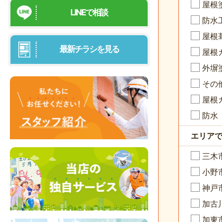
屋根
LINEで相談
防水
屋根
最新チラシを見る
屋根
外塀
その
屋根
防水
エリア
三木
小野
神戸
加古
加東