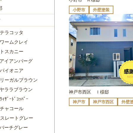
郡
小野市
外壁塗装
す
0テラコッタ
72ワームクレイ
3トスカニー
74アイアンバーグ
5パイオニア
76リーガルブラウン
77ヤララブラウン
神戸市西区 Ｉ様邸
ｳｨｻﾞｰﾄﾞｺｯﾊﾟｰ
神戸市
神戸市西区
外壁
9チャコール
80スレートグレー
81バーチグレー