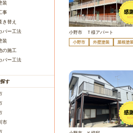
塗装
工事
葺き替え
カバー工法
小野市 Ｔ様アパート
塗装
小野市
外壁塗装
屋根塗
他の施工
カバー工法
で探す
市
市
市
川市
市
小野市 Ｋ様邸