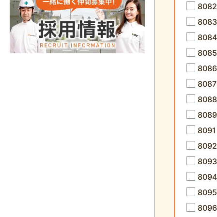
808
808
808
80
80
80
808
808
8091
8092
80
809
80
80