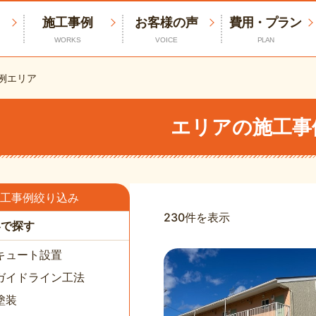
施工事例
お客様の声
費用・プラン
WORKS
VOICE
PLAN
例
エリア
エリアの施工事
工事例絞り込み
230件を表示
容で探す
キュート設置
ガイドライン工法
塗装