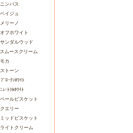
2ニンバス
3ベイジュ
4メリーノ
85オフホワイト
86サンダルウッド
87スムースクリーム
8モカ
9ストーン
 ﾌﾞﾛｰｸﾝﾎﾜｲﾄ
ﾆｭｰﾄﾗﾙﾎﾜｲﾄ
93ペールビスケット
4クエリー
95ミッドビスケット
96ライトクリーム