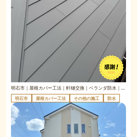
明石市｜屋根カバー工法｜軒樋交換｜ベランダ防水｜Ｓ様邸
明石市
屋根カバー工法
その他の施工
防水