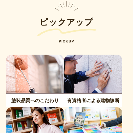
の
ペ
ー
ピックアップ
ジ
送
り
PICKUP
塗装品質へのこだわり
有資格者による建物診断