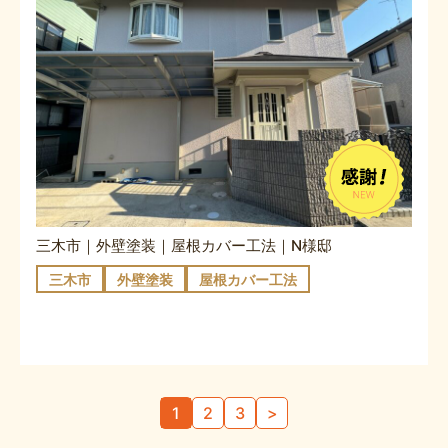
三木市｜外壁塗装｜屋根カバー工法｜N様邸
三木市
外壁塗装
屋根カバー工法
投
1
2
3
>
稿