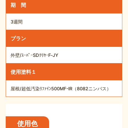
期 間
3週間
プラン
外壁/ｽｰﾊﾟｰSDｸﾘﾔｰF‐JY
使用塗料１
屋根/超低汚染ﾘﾌｧｲﾝ500MF-IR（8082ニンバス）
使用色