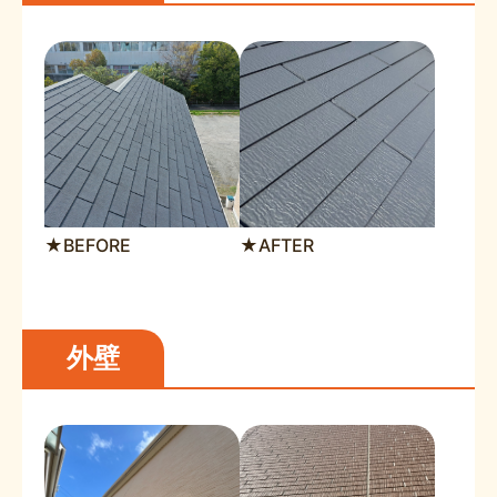
★BEFORE
★AFTER
外壁