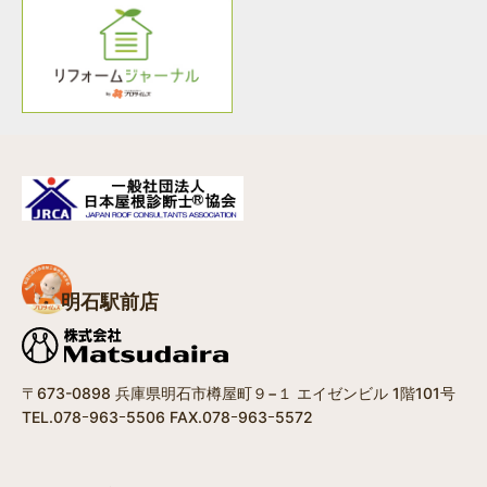
明石駅前店
〒673-0898 兵庫県明石市樽屋町９−１ エイゼンビル 1階101号
TEL.078ｰ963ｰ5506 FAX.078ｰ963ｰ5572