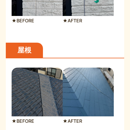
★BEFORE
★AFTER
屋根
★BEFORE
★AFTER