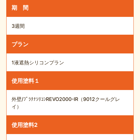
期 間
3週間
プラン
1液遮熱シリコンプラン
使用塗料１
外壁/ﾌﾟﾗﾁﾅｼﾘｺﾝREVO2000-IR（9012クールグレ
イ）
使用塗料2