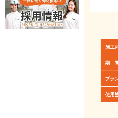
施工
期 
プラ
使用