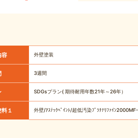
外壁塗装
内容
3週間
間
SDGsプラン( 期待耐用年数21年～26年）
ン
外壁/ｱｽﾃｯｸﾍﾟｲﾝﾄ/超低汚染ﾌﾟﾗﾁﾅﾘﾌｧｲﾝ2000M
塗料１