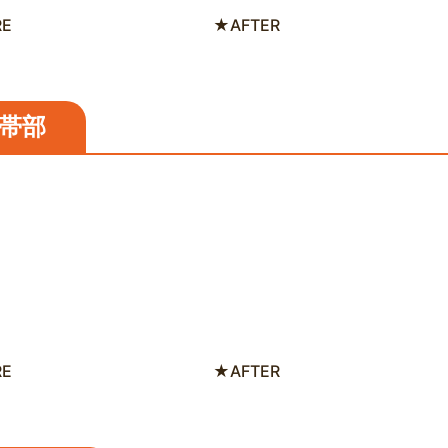
RE
★AFTER
帯部
RE
★AFTER