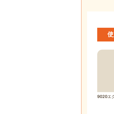
使
9020エ