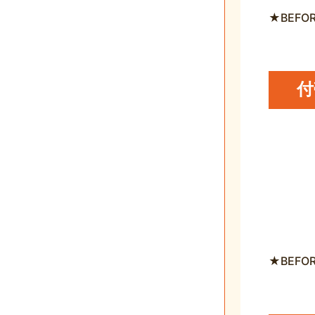
★BEFO
付
★BEFO