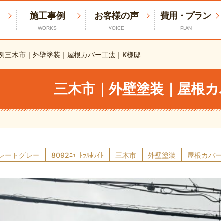
施工事例
お客様の声
費用・プラン
WORKS
VOICE
PLAN
例
三木市｜外壁塗装｜屋根カバー工法｜K様邸
三木市｜外壁塗装｜屋根カ
スレートグレー
8092ﾆｭｰﾄﾗﾙﾎﾜｲﾄ
三木市
外壁塗装
屋根カバ