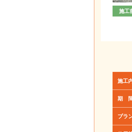
施工
施工
期 
プラ