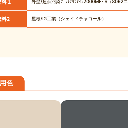
外壁/超低汚染ﾌﾟﾗﾁﾅﾘﾌｧｲﾝ2000MF-IR（
塗料１
屋根/IG工業（シェイドチャコール）
塗料2
用色