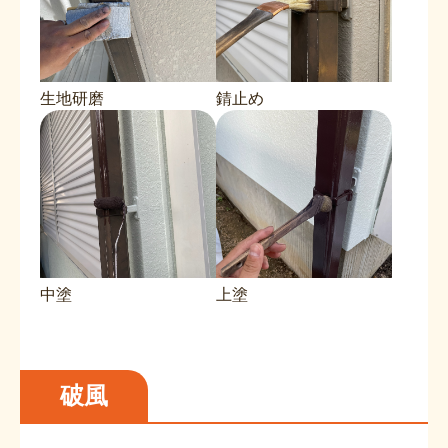
生地研磨
錆止め
中塗
上塗
破風