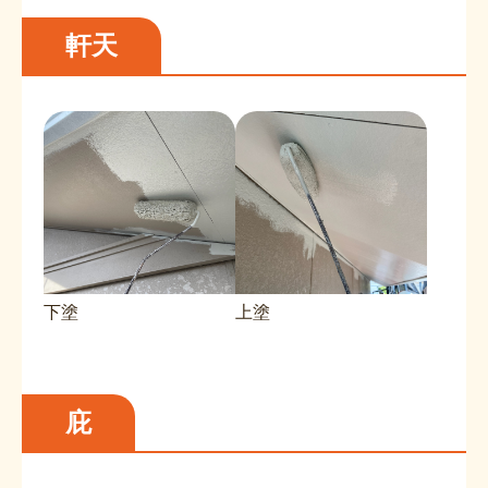
軒天
下塗
上塗
庇