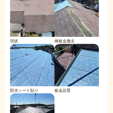
現状
棟板金撤去
防水シート貼り
板金設置