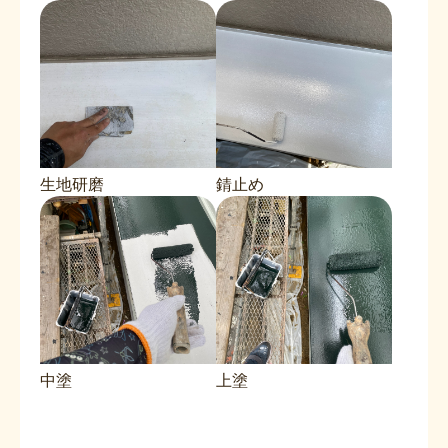
生地研磨
錆止め
中塗
上塗