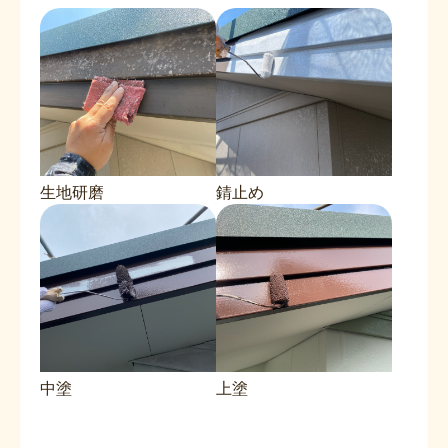
生地研磨
錆止め
中塗
上塗