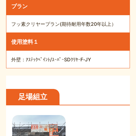
プラン
フッ素クリヤープラン(期待耐用年数20年以上）
使用塗料１
外壁：ｱｽﾃｯｸﾍﾟｲﾝﾄ/ｽｰﾊﾟｰSDｸﾘﾔｰF‐JY
足場組立