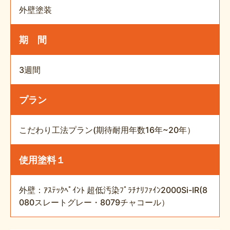
外壁塗装
期 間
3週間
プラン
こだわり工法プラン(期待耐用年数16年~20年）
使用塗料１
外壁：ｱｽﾃｯｸﾍﾟｲﾝﾄ 超低汚染ﾌﾟﾗﾁﾅﾘﾌｧｲﾝ2000Si-IR(8
080スレートグレー・8079チャコール）