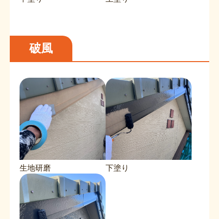
破風
生地研磨
下塗り