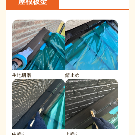
屋根板金
生地研磨
錆止め
中塗り
上塗り