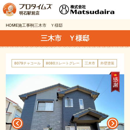
明石駅前店
HOME
施工事例
三木市 Ｙ様邸
三木市 Ｙ様邸
8079チャコール
8080スレートグレー
三木市
外壁塗装