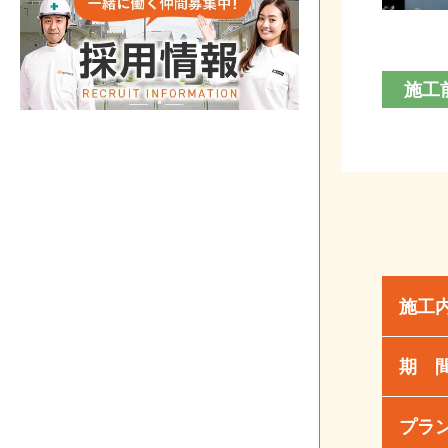
施工
施工
期 
プラ