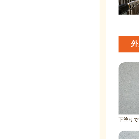
外
下塗りで