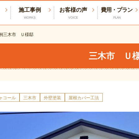
施工事例
お客様の声
費用・プラン
WORKS
VOICE
PLAN
例
三木市 Ｕ様邸
三木市 Ｕ
チャコール
三木市
外壁塗装
屋根カバー工法