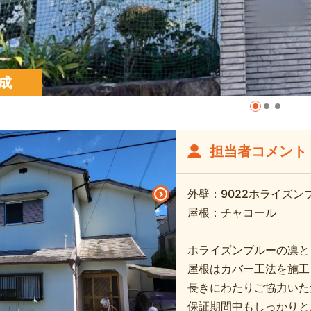
成
担当者コメント
外壁：9022ホライズン
屋根：チャコール
ホライズンブルーの凛と
屋根はカバー工法を施工
長きにわたりご協力いた
保証期間中もしっかりと