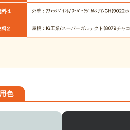
外壁：ｱｽﾃｯｸﾍﾟｲﾝﾄ/ ｽｰﾊﾟｰﾗｼﾞｶﾙｼﾘｺﾝGH(
塗料１
屋根：IG工業/スーパーガルテクト(8079チャ
塗料2
用色