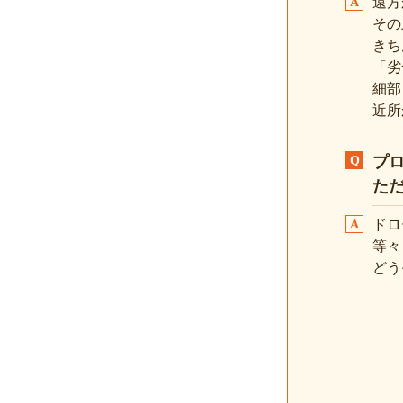
遠方
その
きち
「劣
細部
近所
プ
た
ドロ
等々
どう