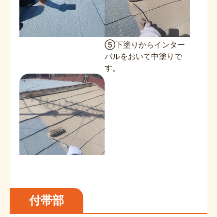
⑤下塗りからインター
バルをおいて中塗りで
す。
付帯部