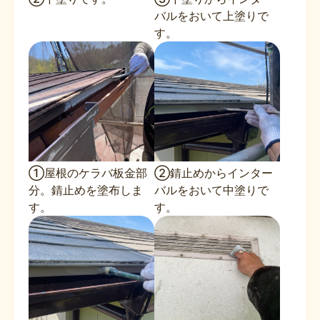
バルをおいて上塗りで
す。
①屋根のケラバ板金部
②錆止めからインター
分。錆止めを塗布しま
バルをおいて中塗りで
す。
す。