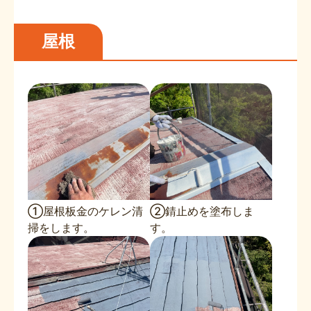
屋根
①屋根板金のケレン清
②錆止めを塗布しま
掃をします。
す。