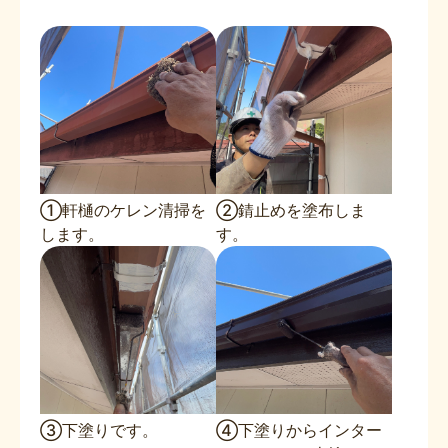
①軒樋のケレン清掃を
②錆止めを塗布しま
します。
す。
③下塗りです。
④下塗りからインター