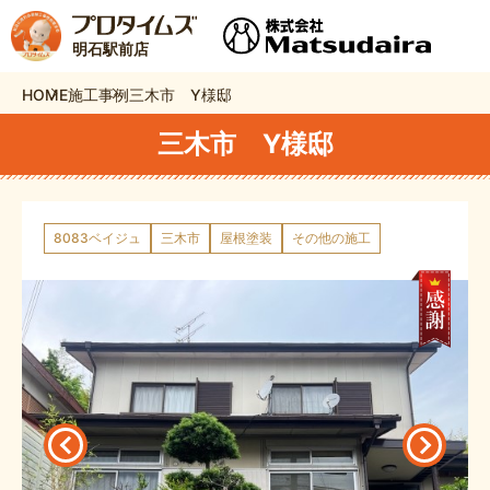
明石駅前店
HOME
施工事例
三木市 Y様邸
三木市 Y様邸
8083ベイジュ
三木市
屋根塗装
その他の施工