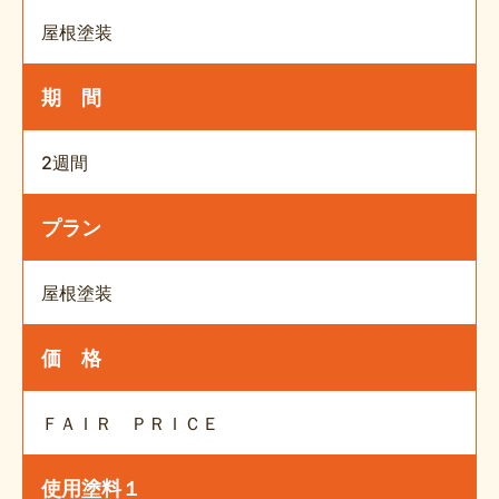
屋根塗装
期 間
2週間
プラン
屋根塗装
価 格
ＦＡＩＲ ＰＲＩＣＥ
使用塗料１