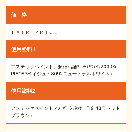
価 格
ＦＡＩＲ ＰＲＩＣＥ
使用塗料１
アステックペイント／超低汚染ﾌﾟﾗﾁﾅﾘﾌｧｲﾝ2000Si-I
R(8083ベイジュ・8092ニュートラルホワイト）
使用塗料2
アステックペイント／ｽｰﾊﾟｰｼｬﾈﾂｻｰﾓF(9113ラセット
ブラウン）