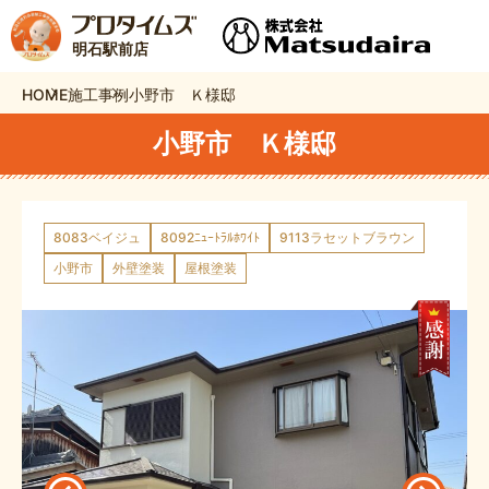
明石駅前店
HOME
施工事例
小野市 Ｋ様邸
小野市 Ｋ様邸
8083ベイジュ
8092ﾆｭｰﾄﾗﾙﾎﾜｲﾄ
9113ラセットブラウン
小野市
外壁塗装
屋根塗装