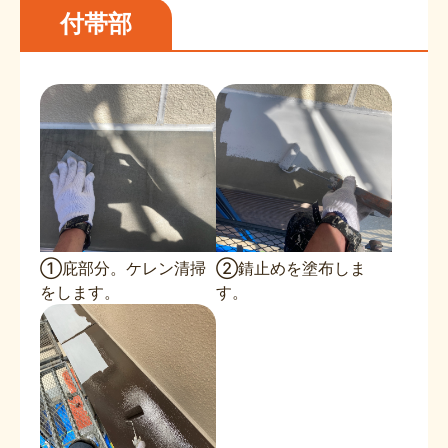
付帯部
①庇部分。ケレン清掃
②錆止めを塗布しま
をします。
す。