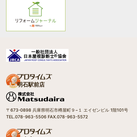
明石駅前店
〒673-0898 兵庫県明石市樽屋町９−１ エイゼンビル 1階101号
TEL.078ｰ963ｰ5506 FAX.078ｰ963ｰ5572